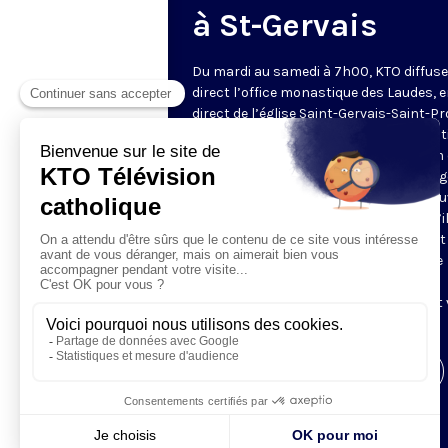
à St-Gervais
Du mardi au samedi à 7h00, KTO diffuse
direct l’office monastique des Laudes, 
direct de l’église Saint-Gervais-Saint-Pr
(Paris IVe), avec les Fraternités Monas
de Jérusalem. Les Laudes – dont le nom
dérivé du terme latin qui signifie "louang
sont d’abord la prière de louange qui ou
journée pour remercier Dieu du don qu’i
fait de ce jour nouveau, et le placer tout
entier sous son regard. Mais son heure
matinale éveille aussi le souvenir de la
Résurrection du Seigneur, "soleil levant
nous visiter" (Lc 1,28).
Visiter la page de l'émission