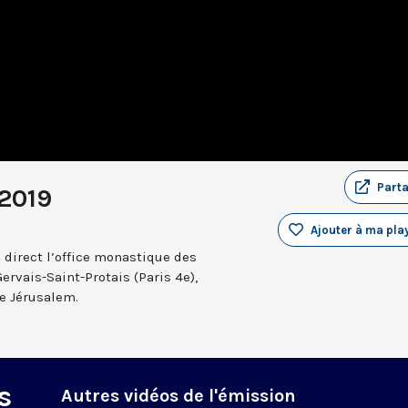
Part
2019
Ajouter à ma play
 direct l’office monastique des
Gervais-Saint-Protais (Paris 4e),
e Jérusalem.
s
Autres vidéos de l'émission