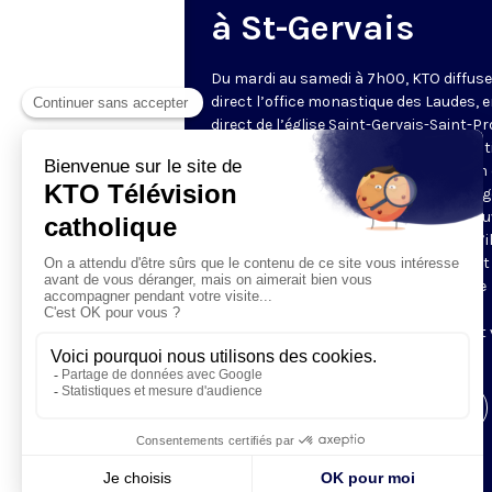
à St-Gervais
Du mardi au samedi à 7h00, KTO diffuse
direct l’office monastique des Laudes, 
direct de l’église Saint-Gervais-Saint-Pr
(Paris IVe), avec les Fraternités Monas
de Jérusalem. Les Laudes – dont le nom
dérivé du terme latin qui signifie "louang
sont d’abord la prière de louange qui ou
journée pour remercier Dieu du don qu’i
fait de ce jour nouveau, et le placer tout
entier sous son regard. Mais son heure
matinale éveille aussi le souvenir de la
Résurrection du Seigneur, "soleil levant
nous visiter" (Lc 1,28).
Visiter la page de l'émission