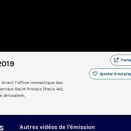
Part
2019
Ajouter à ma play
 direct l’office monastique des
Gervais-Saint-Protais (Paris 4e),
e Jérusalem.
s
Autres vidéos de l'émission