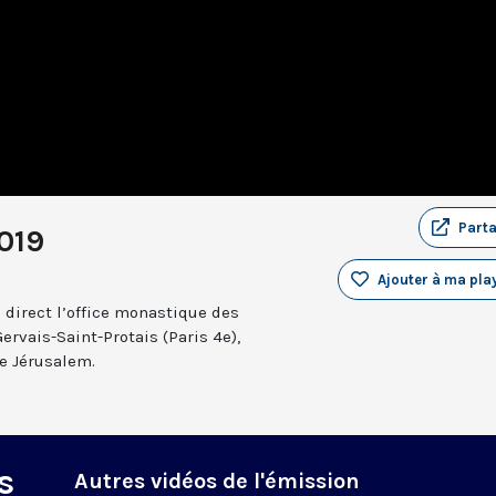
Part
019
Ajouter à ma play
 direct l’office monastique des
Gervais-Saint-Protais (Paris 4e),
e Jérusalem.
s
Autres vidéos de l'émission