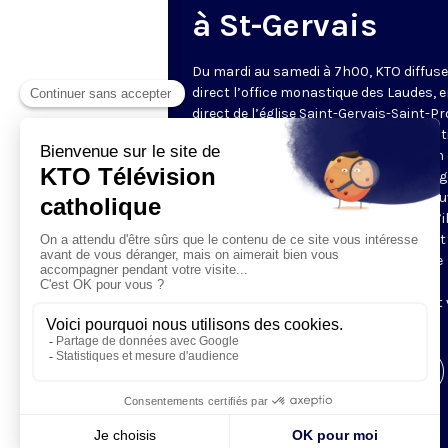
à St-Gervais
Du mardi au samedi à 7h00, KTO diffuse
direct l’office monastique des Laudes, 
direct de l’église Saint-Gervais-Saint-Pr
(Paris IVe), avec les Fraternités Monas
de Jérusalem. Les Laudes – dont le nom
dérivé du terme latin qui signifie "louang
sont d’abord la prière de louange qui ou
journée pour remercier Dieu du don qu’i
fait de ce jour nouveau, et le placer tout
entier sous son regard. Mais son heure
matinale éveille aussi le souvenir de la
Résurrection du Seigneur, "soleil levant
nous visiter" (Lc 1,28).
Visiter la page de l'émission