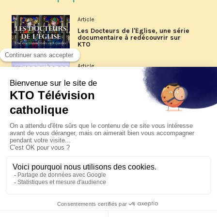
Article
Les Docteurs de l'Église, une série
documentaire à redécouvrir sur
KTO
Article
Les reportages d'été 2026 de KTO
Article
La visite pastorale du pape Léon
XIV à Assise à suivre sur KTO le
jeudi 6 août
Article
Le pape en Uruguay, Argentine et
Pérou du 6 au 17 novembre 2026