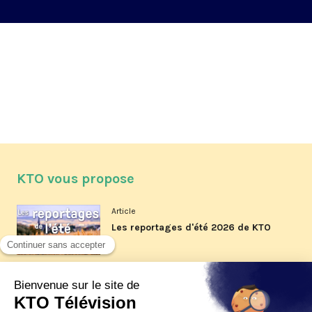
KTO vous propose
Article
Les reportages d'été 2026 de KTO
Article
La visite pastorale du pape Léon
XIV à Assise à suivre sur KTO le
jeudi 6 août