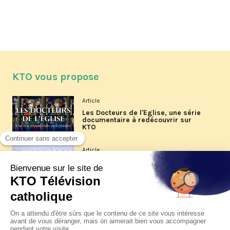
KTO vous propose
Article
Les Docteurs de l'Église, une série
documentaire à redécouvrir sur
KTO
Article
Les reportages d'été 2026 de KTO
Article
La visite pastorale du pape Léon
XIV à Assise à suivre sur KTO le
jeudi 6 août