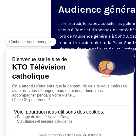
Audience généra
Le mercredi, le pape accueille les pèleri
venus à Rome et dispense une catéchè
lors de l’Audience générale à 09h00. Ce
rencontre se déroule sur la Place Saint-
Pierre ou dans la salle Paul VI au Vatica
Retransmise et traduite en direct par K
Visiter la page de l'émission