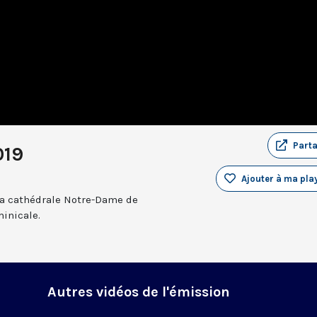
Part
019
Ajouter à ma play
a cathédrale Notre-Dame de
inicale.
Autres vidéos de l'émission