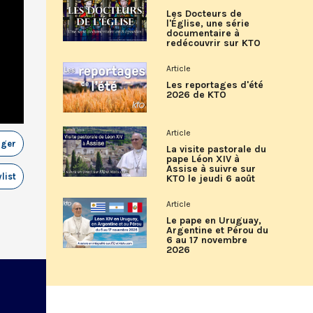
Les Docteurs de
l'Église, une série
documentaire à
redécouvrir sur KTO
Article
Les reportages d'été
2026 de KTO
Article
ager
La visite pastorale du
pape Léon XIV à
Assise à suivre sur
list
KTO le jeudi 6 août
Article
Le pape en Uruguay,
Argentine et Pérou du
6 au 17 novembre
2026