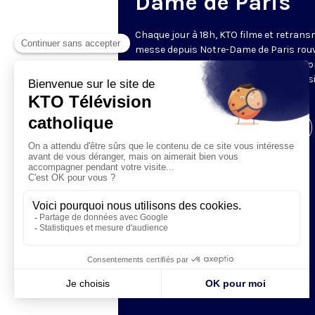
Dame de Paris
Chaque jour à 18h, KTO filme et retrans
messe depuis Notre-Dame de Paris rouv
Les textes des Vêpres et de la messe so
presque toujours ceux qu’indiquent le s
www.aelf.org
.
Visiter la page de l'émission