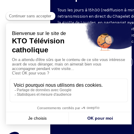
Tous les jours à 15h30 (rediffusion à min
retransmission en direct du Chapelet d
la grotte de Lourdes, en partenariat ave
Sanctuaires. Chaque jour, l'une des qua
méditations des mystères du Rosaire e
proposée en communion de prière avec
pèlerins à Lourdes.
Visiter la page de l'émission