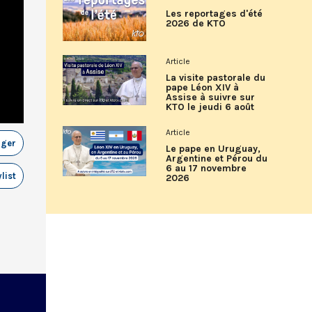
Les reportages d'été
2026 de KTO
Article
La visite pastorale du
pape Léon XIV à
Assise à suivre sur
KTO le jeudi 6 août
Article
ager
Le pape en Uruguay,
Argentine et Pérou du
6 au 17 novembre
list
2026