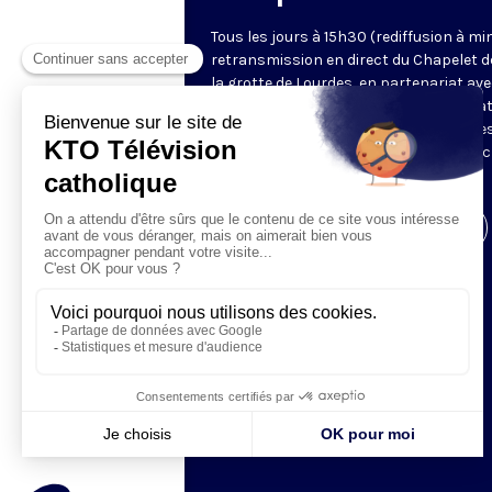
Tous les jours à 15h30 (rediffusion à min
retransmission en direct du Chapelet d
la grotte de Lourdes, en partenariat ave
Sanctuaires. Chaque jour, l'une des qua
méditations des mystères du Rosaire e
proposée en communion de prière avec
pèlerins à Lourdes.
Visiter la page de l'émission