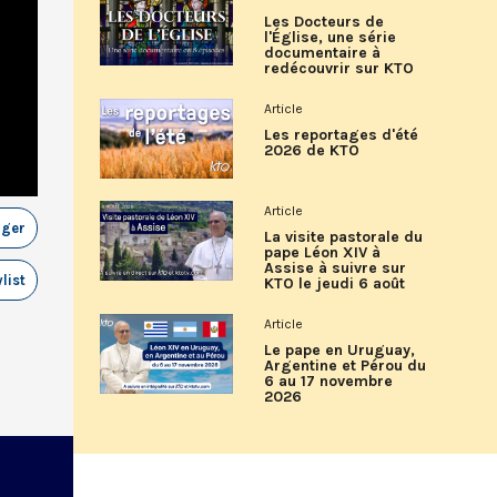
Les Docteurs de
l'Église, une série
documentaire à
redécouvrir sur KTO
Article
Les reportages d'été
2026 de KTO
Article
ager
La visite pastorale du
pape Léon XIV à
Assise à suivre sur
list
KTO le jeudi 6 août
Article
Le pape en Uruguay,
Argentine et Pérou du
6 au 17 novembre
2026