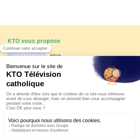
KTO vous propose
Article
Les reportages d'été 2026 de KTO
Article
La visite pastorale du pape Léon
XIV à Assise à suivre sur KTO le
jeudi 6 août
Article
Le pape en Uruguay, Argentine et
Pérou du 6 au 17 novembre 2026