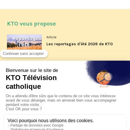
KTO vous propose
Article
Les reportages d'été 2026 de KTO
Article
La visite pastorale du pape Léon
XIV à Assise à suivre sur KTO le
jeudi 6 août
Article
Le pape en Uruguay, Argentine et
Pérou du 6 au 17 novembre 2026