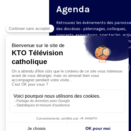
Agenda
Retrouvez les événements des paroisse
des diocèses : pèlerinages, colloques,
concerts, expositions, spectacles, acti
pour les enfants. Des rendez-vous part
en France sélectionnés par la rédactio
KTO.
Visiter la page de l'émission