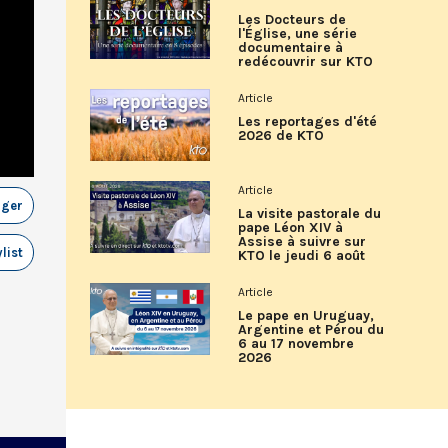
Les Docteurs de
l'Église, une série
documentaire à
redécouvrir sur KTO
Article
Les reportages d'été
2026 de KTO
Article
ager
La visite pastorale du
pape Léon XIV à
Assise à suivre sur
list
KTO le jeudi 6 août
Article
Le pape en Uruguay,
Argentine et Pérou du
6 au 17 novembre
2026