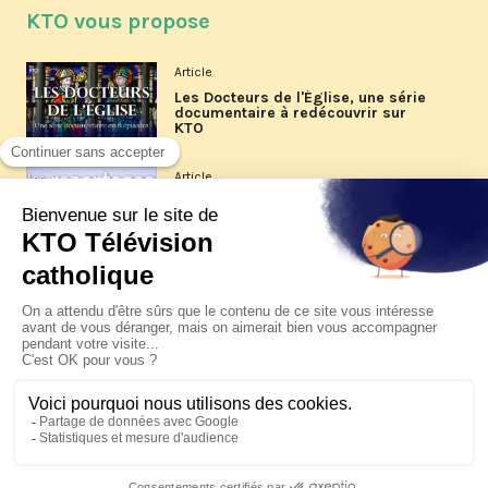
KTO vous propose
Article
Les Docteurs de l'Église, une série
documentaire à redécouvrir sur
KTO
Article
Les reportages d'été 2026 de KTO
Article
La visite pastorale du pape Léon
XIV à Assise à suivre sur KTO le
jeudi 6 août
Article
Le pape en Uruguay, Argentine et
Pérou du 6 au 17 novembre 2026