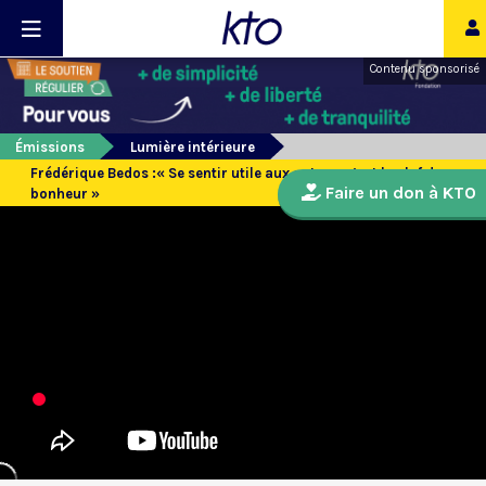
Contenu sponsorisé
Émissions
Lumière intérieure
Frédérique Bedos :« Se sentir utile aux autres, c’est la clef du
Faire un don à KTO
bonheur »