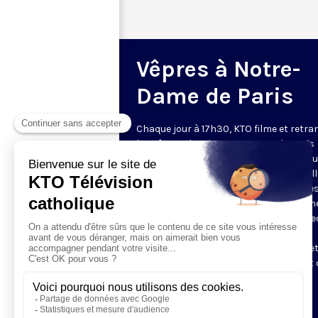
Vêpres à Notre-
Dame de Paris
Chaque jour à 17h30, KTO filme et retr
les Vêpres depuis Notre-Dame de Paris
rouverte. Les Vêpres font partie des He
de l’Office divin, c’est la prière solennel
soir. L’office de Vêpres comprend, aprè
l’introduction, une hymne, deux Psaum
Cantique du Nouveau Testament, une le
brève, le chant d’actions de grâces du
Magnificat, les prières d’intercession e
brève oraison. Les textes des Vêpres et 
messe sont presque toujours ceux
qu’indiquent le site
www.aelf.org
.