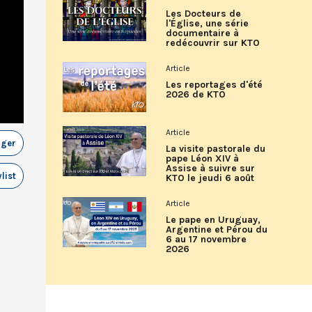
Les Docteurs de
l'Église, une série
documentaire à
redécouvrir sur KTO
Article
Les reportages d'été
2026 de KTO
Article
ager
La visite pastorale du
pape Léon XIV à
Assise à suivre sur
list
KTO le jeudi 6 août
Article
Le pape en Uruguay,
Argentine et Pérou du
6 au 17 novembre
2026