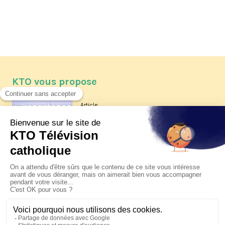
KTO vous propose
Article
Les reportages d'été 2026 de KTO
Article
La visite pastorale du pape Léon
XIV à Assise à suivre sur KTO le
jeudi 6 août
Article
Le pape en Uruguay, Argentine et
Pérou du 6 au 17 novembre 2026