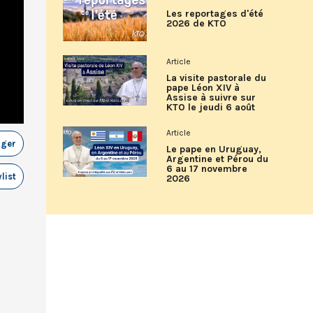
Les reportages d'été
2026 de KTO
Article
La visite pastorale du
pape Léon XIV à
Assise à suivre sur
KTO le jeudi 6 août
Article
ager
Le pape en Uruguay,
Argentine et Pérou du
6 au 17 novembre
list
2026