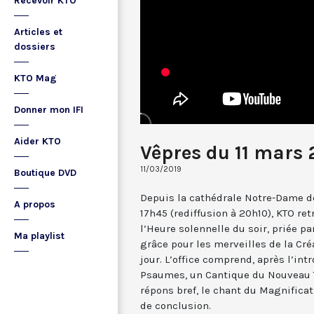
Recevoir KTO
Articles et
dossiers
KTO Mag
Donner mon IFI
Aider KTO
Vêpres du 11 mars 
11/03/2019
Boutique DVD
Depuis la cathédrale Notre-Dame de
A propos
17h45 (rediffusion à 20h10), KTO ret
l’Heure solennelle du soir, priée pa
Ma playlist
grâce pour les merveilles de la Cré
jour. L’office comprend, après l’in
Psaumes, un Cantique du Nouveau T
répons bref, le chant du Magnificat,
de conclusion.