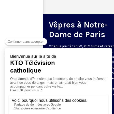
Vêpres à Notre-
Dame de Paris
Chaque jour à 17h30, KTO filme et retr
les Vêpres depuis Notre-Dame de Paris
rouverte. Les Vêpres font partie des He
de l’Office divin, c’est la prière solennel
soir. L’office de Vêpres comprend, aprè
l’introduction, une hymne, deux Psaum
Cantique du Nouveau Testament, une le
brève, le chant d’actions de grâces du
Magnificat, les prières d’intercession e
brève oraison. Les textes des Vêpres et 
messe sont presque toujours ceux
qu’indiquent le site
www.aelf.org
.