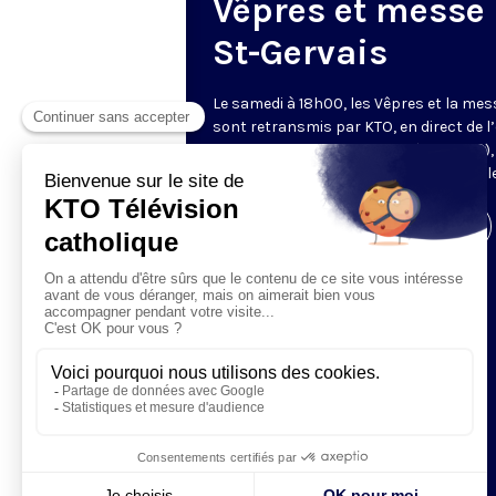
Vêpres et messe
St-Gervais
Le samedi à 18h00, les Vêpres et la mes
sont retransmis par KTO, en direct de l’
Saint-Gervais-Saint-Protais (Paris, IVe),
les Fraternités Monastiques de Jérusal
Visiter la page de l'émission