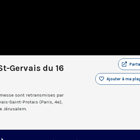
Part
St-Gervais du 16
Ajouter à ma play
a messe sont retransmises par
ais-Saint-Protais (Paris, 4e),
e Jérusalem.