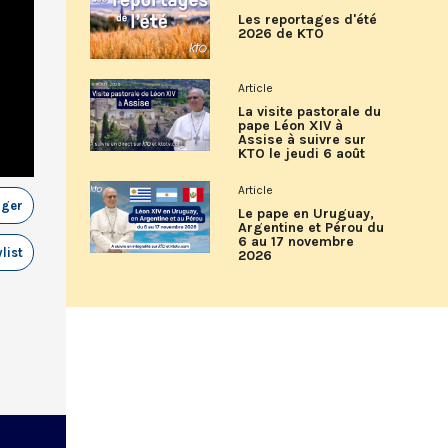
Les reportages d'été
2026 de KTO
Article
La visite pastorale du
pape Léon XIV à
Assise à suivre sur
KTO le jeudi 6 août
Article
ager
Le pape en Uruguay,
Argentine et Pérou du
6 au 17 novembre
list
2026