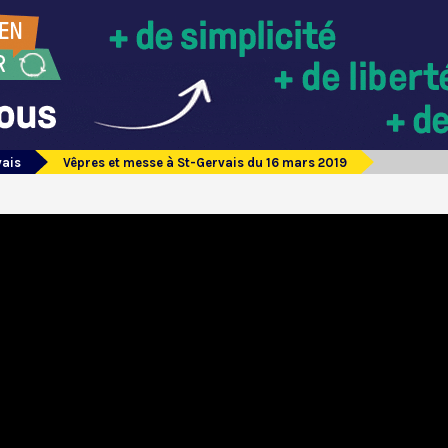
vais
Vêpres et messe à St-Gervais du 16 mars 2019