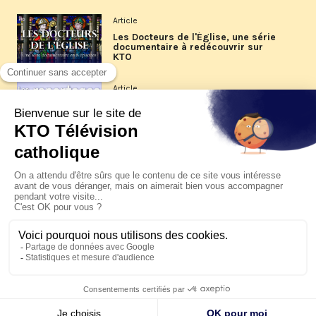
Article
Les Docteurs de l'Église, une série
documentaire à redécouvrir sur
KTO
Article
Les reportages d'été 2026 de KTO
Article
La visite pastorale du pape Léon
XIV à Assise à suivre sur KTO le
jeudi 6 août
Article
Le pape en Uruguay, Argentine et
Pérou du 6 au 17 novembre 2026