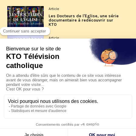
Article
Les Docteurs de l'Église, une série
documentaire à redécouvrir sur
KTO
Article
Les reportages d'été 2026 de KTO
Article
La visite pastorale du pape Léon
XIV à Assise à suivre sur KTO le
jeudi 6 août
Article
Le pape en Uruguay, Argentine et
Pérou du 6 au 17 novembre 2026