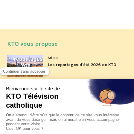
KTO vous propose
Article
Les reportages d'été 2026 de KTO
Article
La visite pastorale du pape Léon
XIV à Assise à suivre sur KTO le
jeudi 6 août
Article
Le pape en Uruguay, Argentine et
Pérou du 6 au 17 novembre 2026