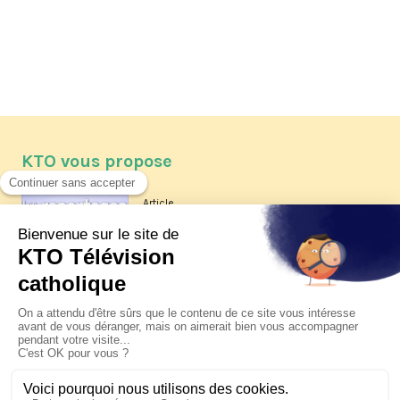
KTO vous propose
Article
Les reportages d'été 2026 de KTO
Article
La visite pastorale du pape Léon
XIV à Assise à suivre sur KTO le
jeudi 6 août
Article
Le pape en Uruguay, Argentine et