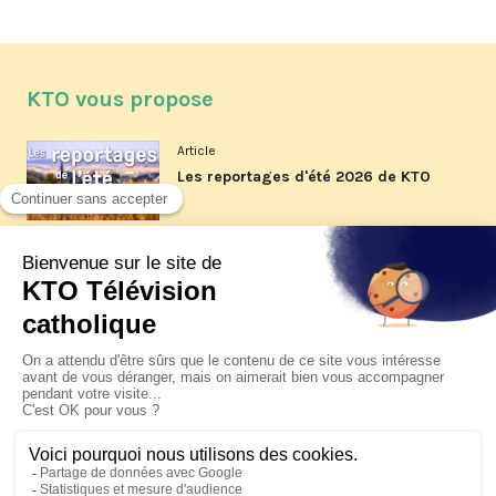
KTO vous propose
Article
Les reportages d'été 2026 de KTO
Article
La visite pastorale du pape Léon
XIV à Assise à suivre sur KTO le
jeudi 6 août
Article
Le pape en Uruguay, Argentine et
Pérou du 6 au 17 novembre 2026