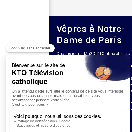
Vêpres à Notre-
Dame de Paris
Chaque jour à 17h30, KTO filme et retr
les Vêpres depuis Notre-Dame de Paris
rouverte. Les Vêpres font partie des He
de l’Office divin, c’est la prière solennel
soir. L’office de Vêpres comprend, aprè
l’introduction, une hymne, deux Psaum
Cantique du Nouveau Testament, une le
brève, le chant d’actions de grâces du
Magnificat, les prières d’intercession e
brève oraison. Les textes des Vêpres et 
messe sont presque toujours ceux
qu’indiquent le site
www.aelf.org
.