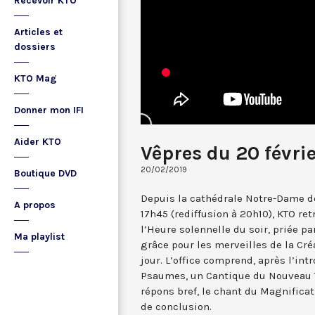
Recevoir KTO
Articles et
dossiers
KTO Mag
Donner mon IFI
Aider KTO
Vêpres du 20 févri
20/02/2019
Boutique DVD
Depuis la cathédrale Notre-Dame de
A propos
17h45 (rediffusion à 20h10), KTO ret
l’Heure solennelle du soir, priée pa
Ma playlist
grâce pour les merveilles de la Cré
jour. L’office comprend, après l’in
Psaumes, un Cantique du Nouveau T
répons bref, le chant du Magnificat,
de conclusion.