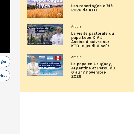
Les reportages d'été
2026 de KTO
Article
La visite pastorale du
pape Léon XIV à
Assise à suivre sur
KTO le jeudi 6 août
Article
ager
Le pape en Uruguay,
Argentine et Pérou du
6 au 17 novembre
list
2026