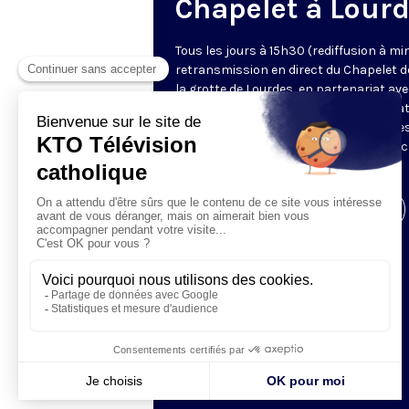
Chapelet à Lour
Tous les jours à 15h30 (rediffusion à min
retransmission en direct du Chapelet d
la grotte de Lourdes, en partenariat ave
Sanctuaires. Chaque jour, l'une des qua
méditations des mystères du Rosaire e
proposée en communion de prière avec
pèlerins à Lourdes.
Visiter la page de l'émission