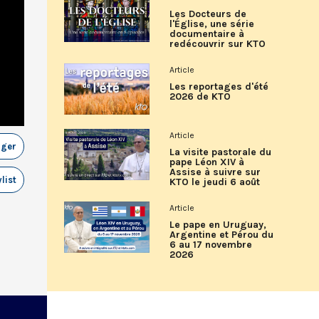
Les Docteurs de
l'Église, une série
documentaire à
redécouvrir sur KTO
Article
Les reportages d'été
2026 de KTO
Article
ager
La visite pastorale du
pape Léon XIV à
Assise à suivre sur
list
KTO le jeudi 6 août
Article
Le pape en Uruguay,
Argentine et Pérou du
6 au 17 novembre
2026