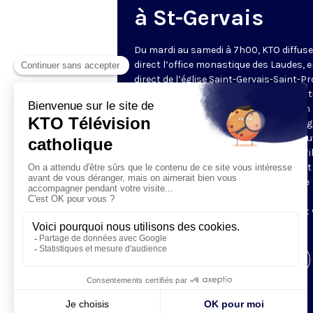
à St-Gervais
Du mardi au samedi à 7h00, KTO diffuse
direct l’office monastique des Laudes, 
direct de l’église Saint-Gervais-Saint-Pr
(Paris IVe), avec les Fraternités Monas
de Jérusalem. Les Laudes – dont le nom
dérivé du terme latin qui signifie "louang
sont d’abord la prière de louange qui ou
journée pour remercier Dieu du don qu’i
fait de ce jour nouveau, et le placer tout
entier sous son regard. Mais son heure
matinale éveille aussi le souvenir de la
Résurrection du Seigneur, "soleil levant
nous visiter" (Lc 1,28).
Visiter la page de l'émission