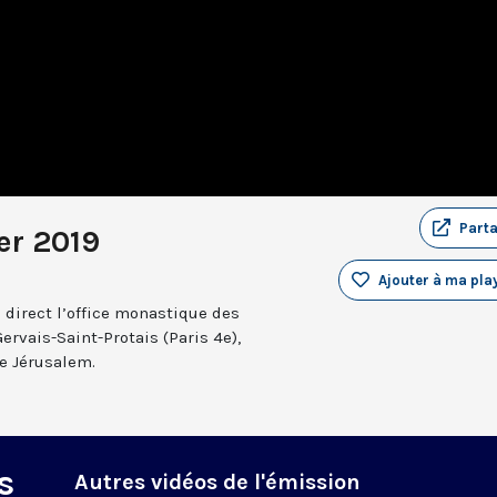
Part
er 2019
Ajouter à ma play
 direct l’office monastique des
Gervais-Saint-Protais (Paris 4e),
e Jérusalem.
s
Autres vidéos de l'émission