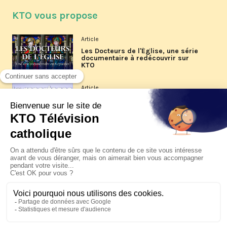
KTO vous propose
Article
Les Docteurs de l'Église, une série
documentaire à redécouvrir sur
KTO
Article
Les reportages d'été 2026 de KTO
Article
La visite pastorale du pape Léon
XIV à Assise à suivre sur KTO le
jeudi 6 août
Article
Le pape en Uruguay, Argentine et
Pérou du 6 au 17 novembre 2026