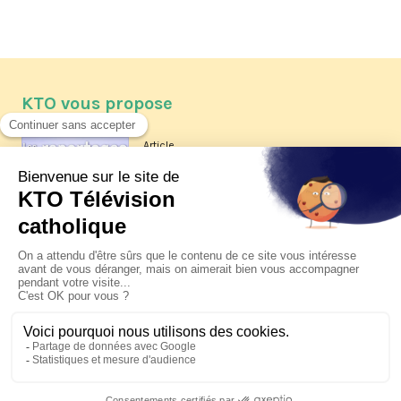
KTO vous propose
Article
Les reportages d'été 2026 de KTO
Article
La visite pastorale du pape Léon
XIV à Assise à suivre sur KTO le
jeudi 6 août
Article
Le pape en Uruguay, Argentine et
Pérou du 6 au 17 novembre 2026