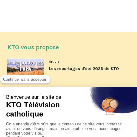
KTO vous propose
Article
Les reportages d'été 2026 de KTO
Article
La visite pastorale du pape Léon
XIV à Assise à suivre sur KTO le
jeudi 6 août
Article
Le pape en Uruguay, Argentine et
Pérou du 6 au 17 novembre 2026