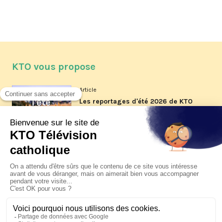
KTO vous propose
Article
Les reportages d'été 2026 de KTO
Article
La visite pastorale du pape Léon
XIV à Assise à suivre sur KTO le
jeudi 6 août
Article
Le pape en Uruguay, Argentine et
Pérou du 6 au 17 novembre 2026