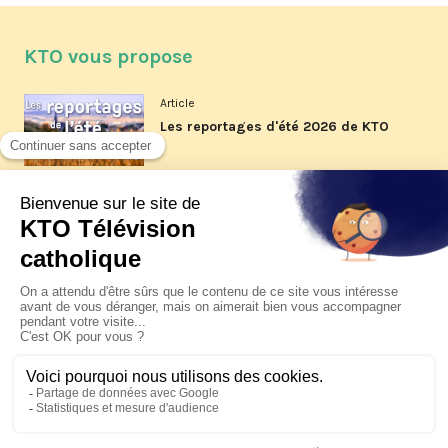
KTO vous propose
Article
Les reportages d'été 2026 de KTO
Article
La visite pastorale du pape Léon
XIV à Assise à suivre sur KTO le
jeudi 6 août
Article
Le pape en Uruguay, Argentine et
Pérou du 6 au 17 novembre 2026
© KTO 2026 —
Contact
—
Mentions légales