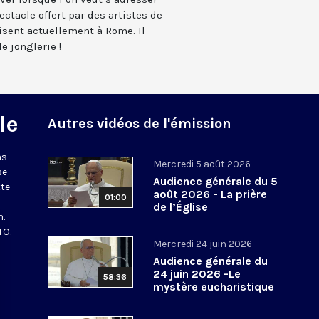
ectacle offert par des artistes de
isent actuellement à Rome. Il
e jonglerie !
le
Autres vidéos de l'émission
ns
Mercredi 5 août 2026
se
Audience générale du 5
tte
août 2026 - La prière
01:00
de l’Église
n.
TO.
Mercredi 24 juin 2026
Audience générale du
24 juin 2026 -Le
58:36
mystère eucharistique