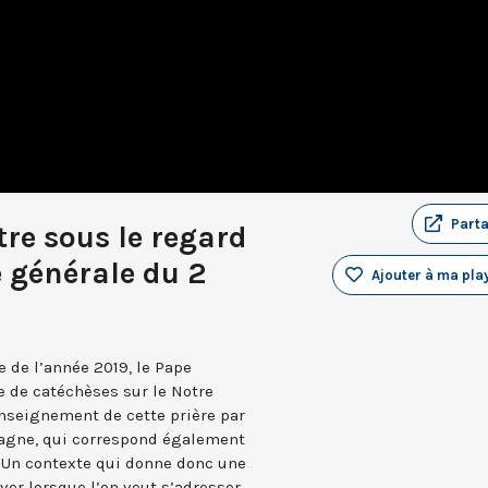
Part
ttre sous le regard
e générale du 2
Ajouter à ma play
 de l’année 2019, le Pape
e de catéchèses sur le Notre
enseignement de cette prière par
tagne, qui correspond également
. Un contexte qui donne donc une
iver lorsque l’on veut s’adresser