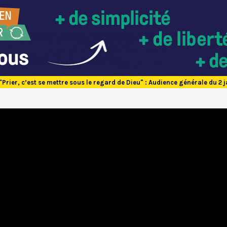
"Prier, c’est se mettre sous le regard de Dieu" : Audience générale du 2 