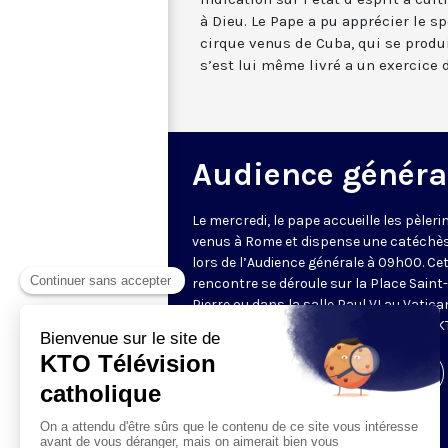
à Dieu. Le Pape a pu apprécier le sp
cirque venus de Cuba, qui se produ
s’est lui même livré a un exercice d
Audience généra
Le mercredi, le pape accueille les pèleri
venus à Rome et dispense une catéchè
lors de l’Audience générale à 09h00. Ce
rencontre se déroule sur la Place Saint-
Pierre ou dans la salle Paul VI au Vatica
Retransmise et traduite en direct par K
Visiter la page de l'émission