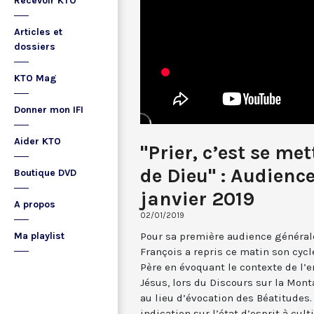
Recevoir KTO
Articles et
dossiers
KTO Mag
Donner mon IFI
Aider KTO
"Prier, c’est se me
de Dieu" : Audienc
Boutique DVD
janvier 2019
A propos
02/01/2019
Pour sa première audience générale
Ma playlist
François a repris ce matin son cycl
Père en évoquant le contexte de l’
Jésus, lors du Discours sur la Mon
au lieu d’évocation des Béatitudes
indication sur l’état d’esprit à cult