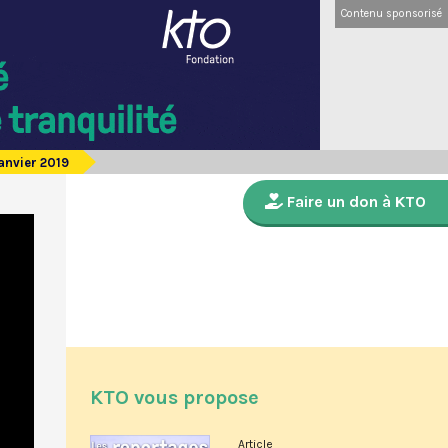
Contenu sponsorisé
janvier 2019
Faire un don à KTO
KTO vous propose
Article