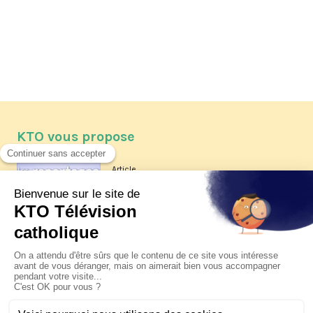
KTO vous propose
Article
Les reportages d'été 2026 de KTO
Article
La visite pastorale du pape Léon
XIV à Assise à suivre sur KTO le
jeudi 6 août
Article