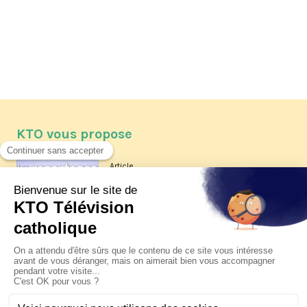
KTO vous propose
Article
Les reportages d'été 2026 de KTO
Article
La visite pastorale du pape Léon
XIV à Assise à suivre sur KTO le
jeudi 6 août
Article