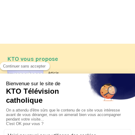
KTO vous propose
Article
Les reportages d'été 2026 de KTO
Article
La visite pastorale du pape Léon
XIV à Assise à suivre sur KTO le
jeudi 6 août
Article