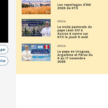
Les reportages d'été
2026 de KTO
Article
La visite pastorale du
pape Léon XIV à
Assise à suivre sur
KTO le jeudi 6 août
Article
ager
Le pape en Uruguay,
Argentine et Pérou du
6 au 17 novembre
list
2026