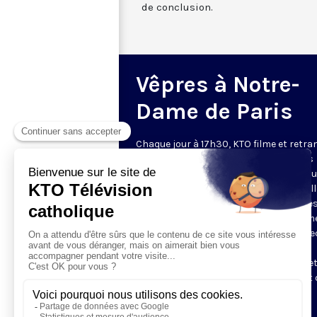
de conclusion.
Vêpres à Notre-
Dame de Paris
Chaque jour à 17h30, KTO filme et retr
les Vêpres depuis Notre-Dame de Paris
rouverte. Les Vêpres font partie des He
de l’Office divin, c’est la prière solennel
soir. L’office de Vêpres comprend, aprè
l’introduction, une hymne, deux Psaum
Cantique du Nouveau Testament, une le
brève, le chant d’actions de grâces du
Magnificat, les prières d’intercession e
brève oraison. Les textes des Vêpres et 
messe sont presque toujours ceux
qu’indiquent le site
www.aelf.org
.