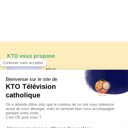
KTO vous propose
Article
Les reportages d'été 2026 de KTO
Article
La visite pastorale du pape Léon
XIV à Assise à suivre sur KTO le
jeudi 6 août
Article