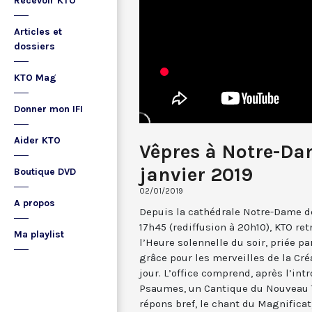
Recevoir KTO
Articles et
dossiers
KTO Mag
Donner mon IFI
Aider KTO
Vêpres à Notre-Da
janvier 2019
Boutique DVD
02/01/2019
A propos
Depuis la cathédrale Notre-Dame de
17h45 (rediffusion à 20h10), KTO ret
Ma playlist
l’Heure solennelle du soir, priée pa
grâce pour les merveilles de la Cré
jour. L’office comprend, après l’in
Psaumes, un Cantique du Nouveau T
répons bref, le chant du Magnificat,