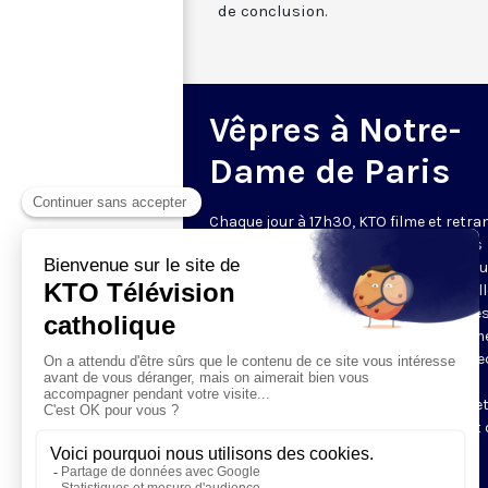
de conclusion.
Vêpres à Notre-
Dame de Paris
Chaque jour à 17h30, KTO filme et retr
les Vêpres depuis Notre-Dame de Paris
rouverte. Les Vêpres font partie des He
de l’Office divin, c’est la prière solennel
soir. L’office de Vêpres comprend, aprè
l’introduction, une hymne, deux Psaum
Cantique du Nouveau Testament, une le
brève, le chant d’actions de grâces du
Magnificat, les prières d’intercession e
brève oraison. Les textes des Vêpres et 
messe sont presque toujours ceux
qu’indiquent le site
www.aelf.org
.