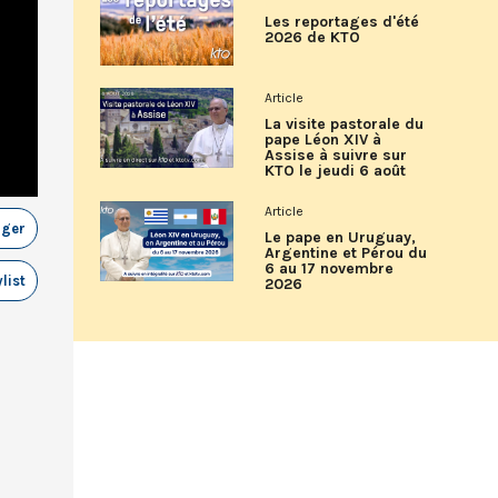
Les reportages d'été
2026 de KTO
Article
La visite pastorale du
pape Léon XIV à
Assise à suivre sur
KTO le jeudi 6 août
Article
ager
Le pape en Uruguay,
Argentine et Pérou du
6 au 17 novembre
list
2026