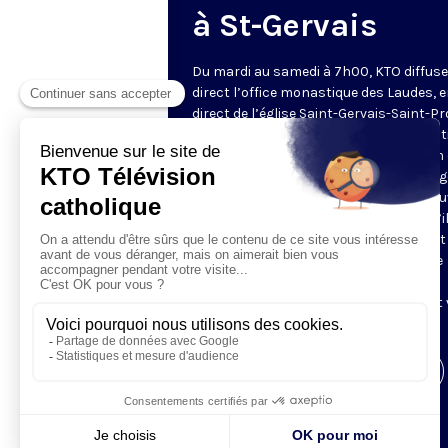
à St-Gervais
Du mardi au samedi à 7h00, KTO diffuse
direct l’office monastique des Laudes, 
direct de l’église Saint-Gervais-Saint-Pr
(Paris IVe), avec les Fraternités Monas
de Jérusalem. Les Laudes – dont le nom
dérivé du terme latin qui signifie "louang
sont d’abord la prière de louange qui ou
journée pour remercier Dieu du don qu’i
fait de ce jour nouveau, et le placer tout
entier sous son regard. Mais son heure
matinale éveille aussi le souvenir de la
Résurrection du Seigneur, "soleil levant
nous visiter" (Lc 1,28).
Visiter la page de l'émission