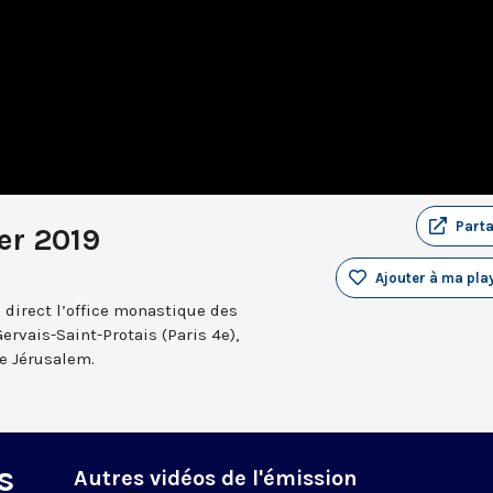
Part
er 2019
Ajouter à ma play
 direct l’office monastique des
Gervais-Saint-Protais (Paris 4e),
e Jérusalem.
s
Autres vidéos de l'émission