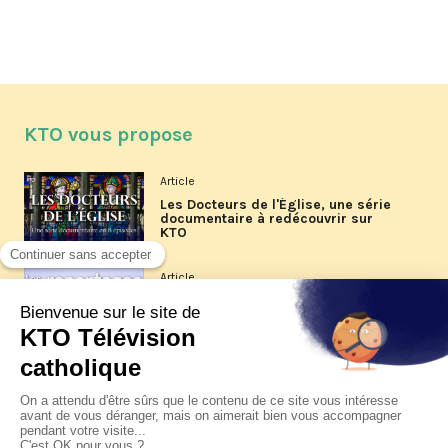
KTO vous propose
Article
Les Docteurs de l'Église, une série
documentaire à redécouvrir sur
KTO
Article
Les reportages d'été 2026 de KTO
Article
La visite pastorale du pape Léon
XIV à Assise à suivre sur KTO le
jeudi 6 août