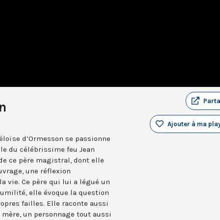
Part
n
Ajouter à ma play
 Héloïse d’Ormesson se passionne
ille du célébrissime feu Jean
de ce père magistral, dont elle
vrage, une réflexion
a vie. Ce père qui lui a légué un
humilité, elle évoque la question
opres failles. Elle raconte aussi
 mère, un personnage tout aussi