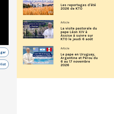
Les reportages d'été
2026 de KTO
Article
La visite pastorale du
pape Léon XIV à
Assise à suivre sur
KTO le jeudi 6 août
Article
ager
Le pape en Uruguay,
Argentine et Pérou du
6 au 17 novembre
list
2026