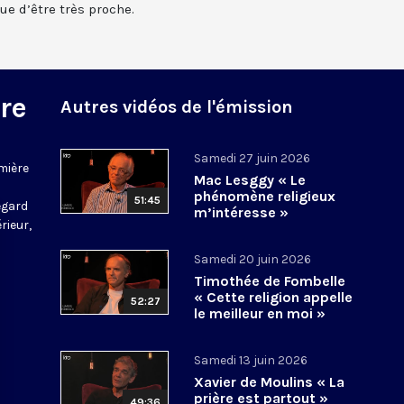
nue d’être très proche.
re
Autres vidéos de l'émission
Samedi 27 juin 2026
mière
Mac Lesggy « Le
phénomène religieux
51:45
regard
m’intéresse »
rieur,
Samedi 20 juin 2026
Timothée de Fombelle
« Cette religion appelle
52:27
le meilleur en moi »
Samedi 13 juin 2026
Xavier de Moulins « La
prière est partout »
49:36