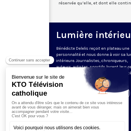
réservée qu’elle, et dont elle conti
Lumière intérieu
Bénédicte Delelis reçoit en plateau une
personnalité et nous donne à voir sa lu
intérieure. Journalistes, chroniqueurs,
auteurs, artistes, sportifs livrent leur 
sur le monde, sur la vie, leur ressort inté
leur raison de se lever le matin.
Visiter la page de l'émission