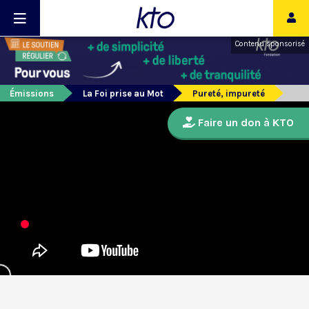
Contenu sponsorisé
Émissions
La Foi prise au Mot
Pureté, impureté
Faire un don à KTO