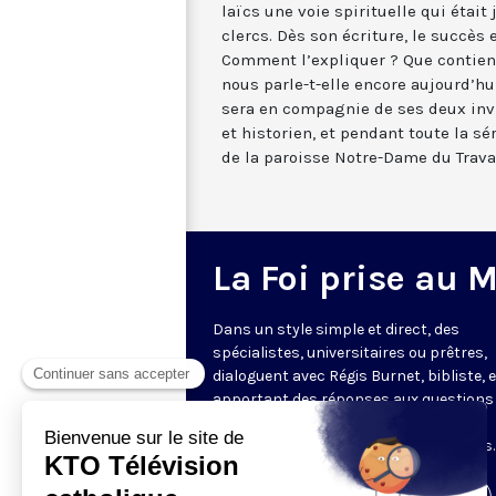
laïcs une voie spirituelle qui étai
clercs. Dès son écriture, le succès
Comment l’expliquer ? Que contient
nous parle-t-elle encore aujourd’hu
sera en compagnie de ses deux invi
et historien, et pendant toute la sér
de la paroisse Notre-Dame du Travail
La Foi prise au 
Dans un style simple et direct, des
spécialistes, universitaires ou prêtres,
dialoguent avec Régis Burnet, bibliste, 
apportant des réponses aux questions
nous pouvons nous poser sur la foi, la
liturgie, de grandes figures chrétiennes.