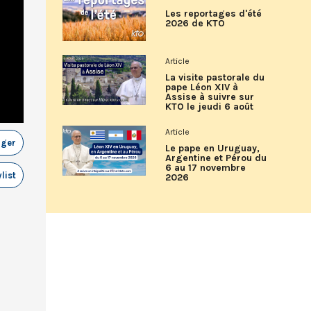
Les reportages d'été
2026 de KTO
Article
La visite pastorale du
pape Léon XIV à
Assise à suivre sur
KTO le jeudi 6 août
Article
ager
Le pape en Uruguay,
Argentine et Pérou du
6 au 17 novembre
list
2026