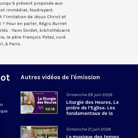
t jusqu’à présent proposée aux
 est immédiat, foudroyant.
 l’Imitation de Jésus Christ et
i ? Pour en parler, Régis Burnet
tés : Yann Sordet, bibliothécaire
ie, le père François Potez, curé
, à Paris.
Mot
Autres vidéos de l'émission
Dimanche 28 juin 2026
Liturgie des Heures. La
en
prière de l’Eglise. Les
52:19
 que
fondamentaux de la
Foi. 8
Dimanche 21 juin 2026
La musique des temps