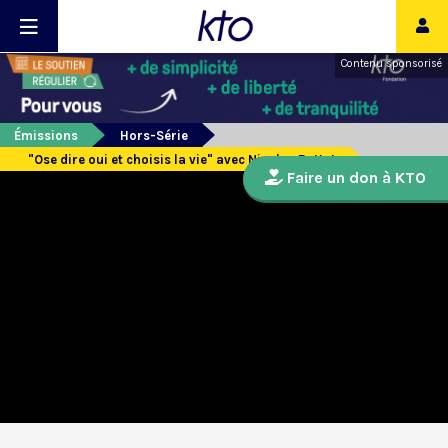
Contenu sponsorisé
Émissions
Hors-Série
"Ose dire oui et choisis la vie" avec Nicolas Buttet
Faire un don à KTO