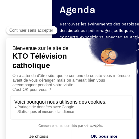
Agenda
Retrouvez les événements des paroisse
des diocèses : pèlerinages, colloques,
concerts, expositions, spectacles, acti
pour les enfants. Des rendez-vous part
en France sélectionnés par la rédactio
KTO.
Visiter la page de l'émission