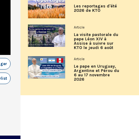
Les reportages d'été
2026 de KTO
Article
La visite pastorale du
pape Léon XIV à
Assise à suivre sur
KTO le jeudi 6 août
Article
ager
Le pape en Uruguay,
Argentine et Pérou du
6 au 17 novembre
list
2026