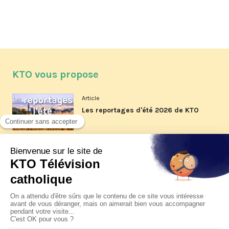
KTO vous propose
Article
Les reportages d'été 2026 de KTO
Article
La visite pastorale du pape Léon
XIV à Assise à suivre sur KTO le
jeudi 6 août
Article
Le pape en Uruguay, Argentine et
Pérou du 6 au 17 novembre 2026