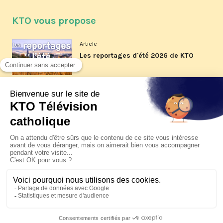
KTO vous propose
Article
Les reportages d'été 2026 de KTO
Article
La visite pastorale du pape Léon
XIV à Assise à suivre sur KTO le
jeudi 6 août
Article
Le pape en Uruguay, Argentine et
Pérou du 6 au 17 novembre 2026
© KTO 2026 —
Contact
—
Mentions légales