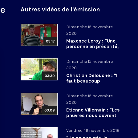
le
Autres vidéos de l'émission
Dimanche 15 novembre
2020
Maxence Leroy : "Une
03:17
personne en précarité,
c’est aussi un enfant
de Dieu !"
Dimanche 15 novembre
2020
Christian Delouche : "Il
03:39
faut beaucoup
d’amour à un SDF"
Dimanche 15 novembre
2020
Etienne Villemain : "Les
03:08
pauvres nous ouvrent
les portes du Ciel"
Vendredi 16 novembre 2018
"Un pauvre crie, le