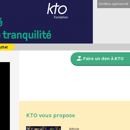
Contenu sponsorisé
uttet
Faire un don à KTO
KTO vous propose
Article