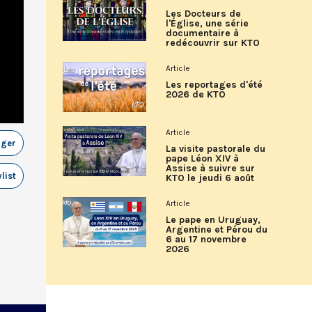
Les Docteurs de
l'Église, une série
documentaire à
redécouvrir sur KTO
Article
Les reportages d'été
2026 de KTO
Article
ager
La visite pastorale du
pape Léon XIV à
Assise à suivre sur
list
KTO le jeudi 6 août
Article
Le pape en Uruguay,
Argentine et Pérou du
6 au 17 novembre
2026