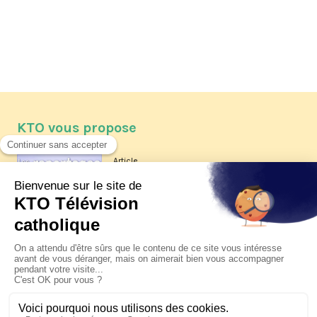
KTO vous propose
Article
Les reportages d'été 2026 de KTO
Article
La visite pastorale du pape Léon
XIV à Assise à suivre sur KTO le
jeudi 6 août
Article
Le pape en Uruguay, Argentine et